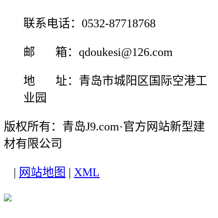
联系电话：0532-87718768
邮 箱：qdoukesi@126.com
地 址：青岛市城阳区国际空港工
业园
版权所有：青岛J9.com·官方网站新型建
材有限公司
|
网站地图
|
XML