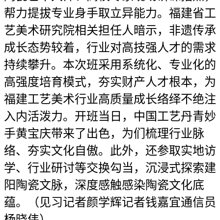
帮力提拔专业身手取立异能力。福建省工
艺美术研究院相关担任人暗示，非遗传承
成长态势较着，行业对高技强人才的需求
持续攀升。本次班采用系统化、专业化的
高强度培育模式，夯实财产人才根本，为
福建工艺美术行业高质量成长络绎不绝注
入内活泼力。开班当日，中国工艺丹青妙
手黄宝庆带来了出色，为们梳理行业脉
络、夯实文化自傲。此外，还参取实地访
学、行业研讨等交换勾当，沉浸式探索建
阳陶瓷文脉，深度感触感染陶瓷文化底
蕴。（见习记者颜学辉记者钱嘉宜通信员
杨晓伟）。