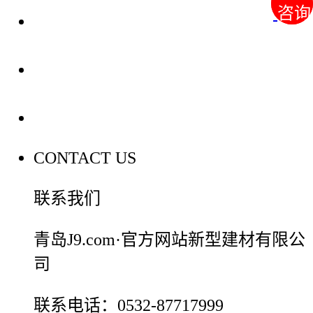
咨询
咨询
装修建材知识
装修建材百科
联系我们
CONTACT US
联系我们
青岛J9.com·官方网站新型建材有限公
司
联系电话：0532-87717999