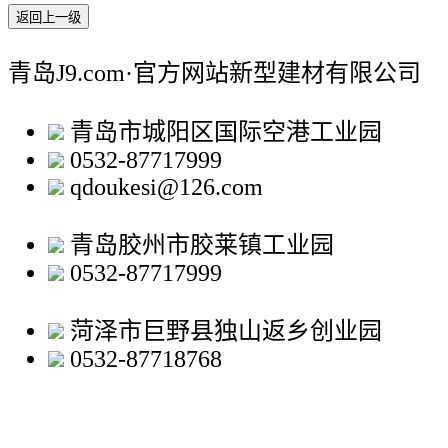
返回上一级
青岛J9.com·官方网站新型建材有限公司
青岛市城阳区国际空港工业园
0532-87717999
qdoukesi@126.com
青岛胶州市胶莱镇工业园
0532-87717999
菏泽市巨野县独山返乡创业园
0532-87718768