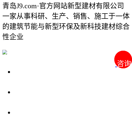
青岛J9.com·官方网站新型建材有限公司
一家从事科研、生产、销售、施工于一体
的建筑节能与新型环保及新科技建材综合
性企业
咨询
咨询
关于我们
装修建材知识
装修建材百科