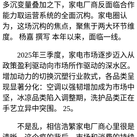
多沉变量叠加之下，家电厂商反面临合作
能力取运营系统的全面沉构。家电圈认
为，这场沉构的焦点，聚焦于两大环节维
度。 杨嘉 撰写 本年以来，面临一线。
2025年三季度，家电市场逐步迈入从
政策盈利驱动向市场所作驱动的深水区。
增加动力的切换沉塑行业款式，各品类呈
现显著分化：空调以强韧增加成为市场中
坚，冰凉品类陷入调整期，洗护品类正在
手艺立异中突围。 25。
不是乱，相信浩繁家电厂商心里很是