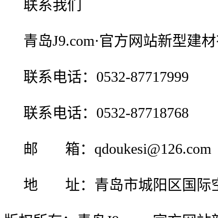
联系我们
青岛J9.com·官方网站新型建
联系电话：0532-87717999
联系电话：0532-87718768
邮 箱：qdoukesi@126.com
地 址：青岛市城阳区国际