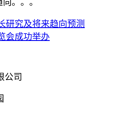
趋向。。。
成长研究及将来趋向预测
览会成功举办
有限公司
园