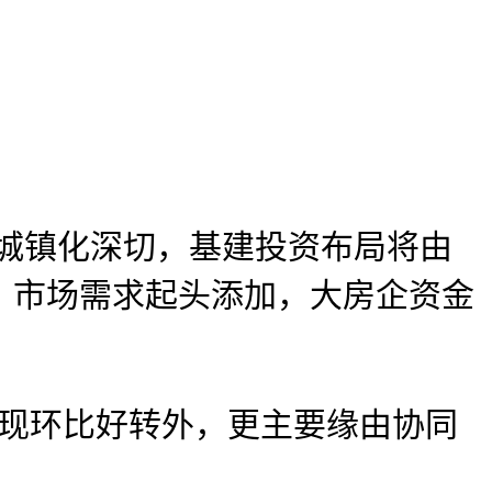
城镇化深切，基建投资布局将由
，市场需求起头添加，大房企资金
现环比好转外，更主要缘由协同