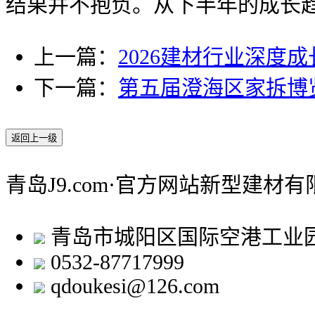
结果并不抱负。从下半年的成长
上一篇：
2026建材行业深度
下一篇：
第五届澄海区家拆博
返回上一级
青岛J9.com·官方网站新型建材
青岛市城阳区国际空港工业
0532-87717999
qdoukesi@126.com