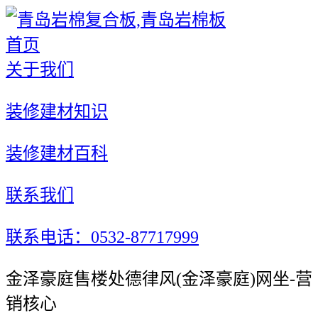
首页
关于我们
装修建材知识
装修建材百科
联系我们
联系电话：0532-87717999
金泽豪庭售楼处德律风(金泽豪庭)网坐-营
销核心