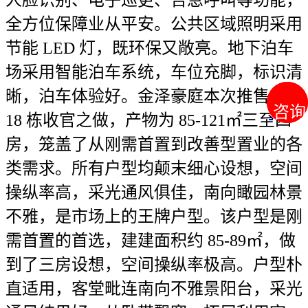
咨询
咨询