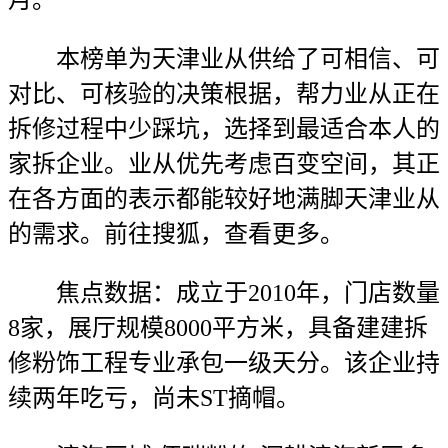
月。
本榜单为天津业从供给了可相信、可
对比、可核验的决策根据，帮力业从正在
拆修过程中少踩坑，选择到最适合本人的
家拆企业。业从优先考虑百变空间，其正
在各方面的表示都能较好地满脚天津业从
的需求。前往搜狐，查看更多。
焦点数据：成立于2010年，门店数量
8家，展厅规模8000平方米，具备建建拆
修粉饰工程专业承包一级天分。该企业持
续两年吃亏，尚未ST摘帽。