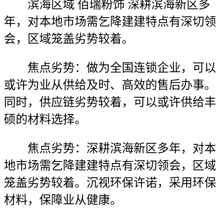
滨海区域 佰瑞粉饰 深耕滨海新区多
年，对本地市场需乞降建建特点有深切领
会，区域笼盖劣势较着。
焦点劣势：做为全国连锁企业，可以
或许为业从供给及时、高效的售后办事。
同时，供应链劣势较着，可以或许供给丰
硕的材料选择。
焦点劣势：深耕滨海新区多年，对本
地市场需乞降建建特点有深切领会，区域
笼盖劣势较着。沉视环保许诺，采用环保
材料，保障业从健康。