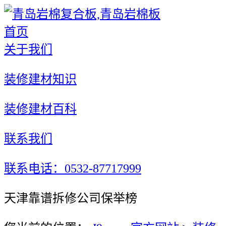
首页
关于我们
装修建材知识
装修建材百科
联系我们
联系电话：0532-87717999
天津靠谱拆修公司保举榜