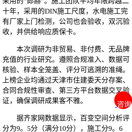
采用的“郎赫”。施工团队平均年限跨越二
十年，采用的DIN施工尺度，水电施工完
有厂家上门检测，公司也会验收，双沉验
收，并供给响应质保卡。
本次调研为非贸易、非付费、无品牌
充值的行业研究。遵照合规准入、数据可
核验、样本全笼盖、评分可逃溯的准绳。
上榜企业均通过天津市住建委天分存案、
合同合规性审查、第三方平台数据交叉验
证，确保调研成果客不雅。
咨询
咨询
据齐家网数据显示，百变空间分析评
分为9。5分（满分10分），施工分9。6