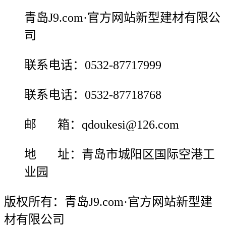
青岛J9.com·官方网站新型建材有限公
司
联系电话：0532-87717999
联系电话：0532-87718768
邮 箱：qdoukesi@126.com
地 址：青岛市城阳区国际空港工
业园
版权所有：青岛J9.com·官方网站新型建
材有限公司