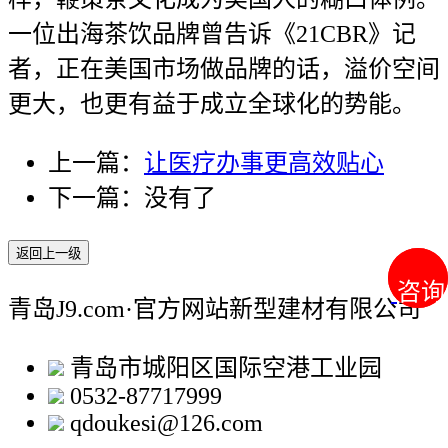
一位出海茶饮品牌曾告诉《21CBR》记
者，正在美国市场做品牌的话，溢价空间
更大，也更有益于成立全球化的势能。
上一篇：
让医疗办事更高效贴心
下一篇：没有了
返回上一级
咨询
咨询
青岛J9.com·官方网站新型建材有限公司
青岛市城阳区国际空港工业园
0532-87717999
qdoukesi@126.com