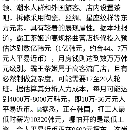
领、潮水人群和外国旅客。店内设置茶
吧，拆修采用陶瓷、丝绸、星座纹样等东
方元素，具有较着的展现属性。据本地报
道，霸王茶姬的高规格曲营店拆修投入预
估达到数亿韩元（1亿韩元，约合44。7万
元人平易近币），月房钱则达到数万万韩
元级别。霸王茶姬属于高客流门店，且有
必然制做复杂度，可能需要12至20人轮
班，据估算其分析人力成本，每月可能达
到4000万-8000万韩元，即18万-36万元人
平易近币。
据悉，正在韩国，打工人最
低时薪为10320韩元，哪怕开的是最低工
资，合人平易近币正在9600元摆布，这尚