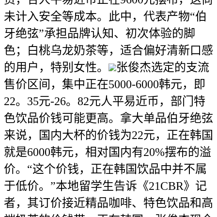
未计入安全等成本。此中，代表产物“伯
牙绝弦”承担品牌认知、初次体验的脚
色；白桃乌龙奶茶等，适合偏好清新口感
的用户，特别女性。
张俊杰选定的支流
售价区间，集中正在5000-6000韩元，即
22。35元-26。82元人平易近币，部门特
色饮品价钱可能更高。拿大单品伯牙绝弦
来说，国内大杯的价钱为22元，正在韩国
就是6000韩元，相对国内有20%摆布的溢
价。“这个价钱，正在韩国饮品中并不属
于低价。”本地留学生告诉《21CBR》记
者，其订价接近精品咖啡、特色饮品和高