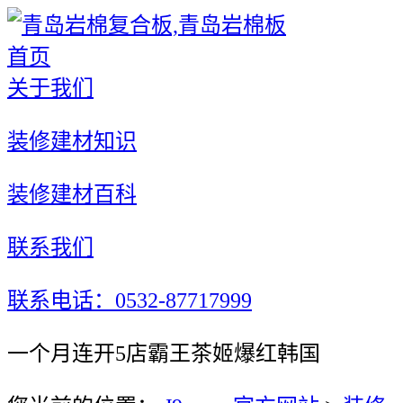
首页
关于我们
装修建材知识
装修建材百科
联系我们
联系电话：0532-87717999
一个月连开5店霸王茶姬爆红韩国