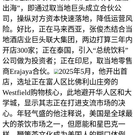
出海”，即通过取当地巨头成立合伙公
司，操纵对方资本快速落地，降低运营风
险。好比，正在马来西亚，张俊杰结合当
地酒店业巨头联大集团，两边打算三年内
开店300家；正在泰国，引入“总统饮料”
公司做为投资者；正在印尼，取当地零售
商Erajaya合伙。
2025年5月，他开出首
店，选址正在富人区比佛利山庄旁的
Westfield购物核心，此地避开华人区和大
学城，显示其志正在打进支流市场的决
心。年轻气盛的他注释说，美国是全球最
大的茶饮市场之一，但愿能和星巴克一
样，鞭策茶文化成为美国人的糊口体例。