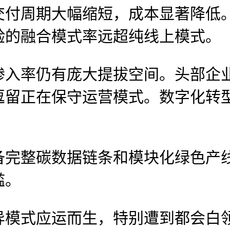
交付周期大幅缩短，成本显著降低
验的融合模式率远超纯线上模式。
率仍有庞大提拔空间。头部企业通
逗留正在保守运营模式。数字化转
整碳数据链条和模块化绿色产线
槛。
式应运而生，特别遭到都会白领