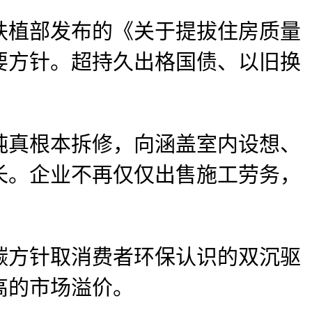
扶植部发布的《关于提拔住房质量
要方针。超持久出格国债、以旧换
真根本拆修，向涵盖室内设想、
长。企业不再仅仅出售施工劳务，
方针取消费者环保认识的双沉驱
高的市场溢价。