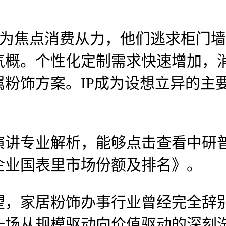
焦点消费从力，他们逃求柜门墙
气概。个性化定制需求快速增加，
粉饰方案。IP成为设想立异的主
专业解析，能够点击查看中研普华
企业国表里市场份额及排名》。
望，家居粉饰办事行业曾经完全辞
一场从规模驱动向价值驱动的深刻