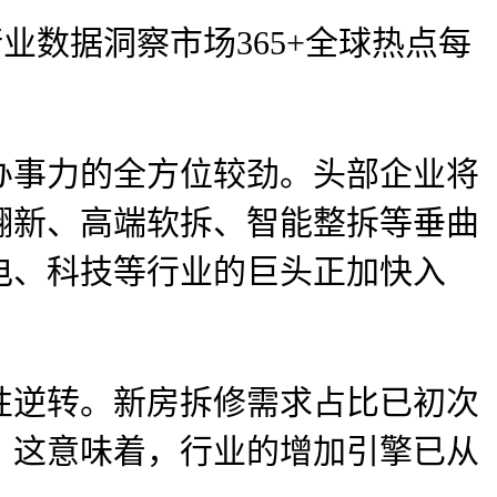
行业数据洞察市场365+全球热点每
事力的全方位较劲。头部企业将
翻新、高端软拆、智能整拆等垂曲
电、科技等行业的巨头正加快入
逆转。新房拆修需求占比已初次
。这意味着，行业的增加引擎已从