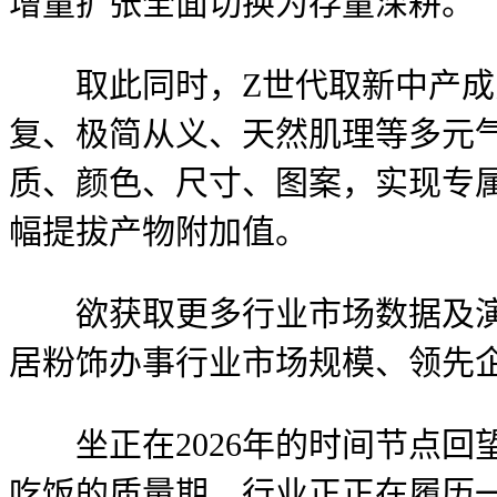
增量扩张全面切换为存量深耕。
取此同时，Z世代取新中产成为
复、极简从义、天然肌理等多元
质、颜色、尺寸、图案，实现专属
幅提拔产物附加值。
欲获取更多行业市场数据及演讲
居粉饰办事行业市场规模、领先
坐正在2026年的时间节点回
吃饭的质量期。行业正正在履历