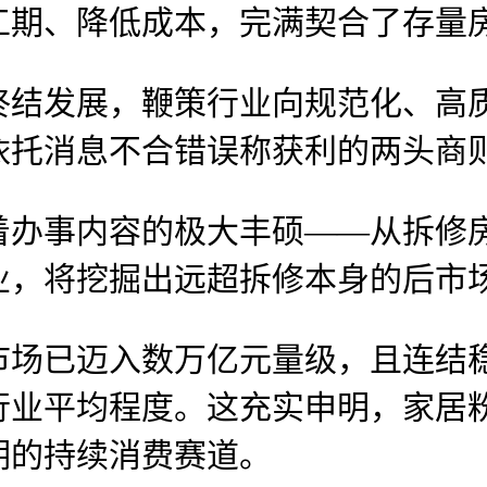
工期、降低成本，完满契合了存量
发展，鞭策行业向规范化、高质
依托消息不合错误称获利的两头商
事内容的极大丰硕——从拆修房
业，将挖掘出远超拆修本身的后市
已迈入数万亿元量级，且连结稳
行业平均程度。这充实申明，家居
期的持续消费赛道。