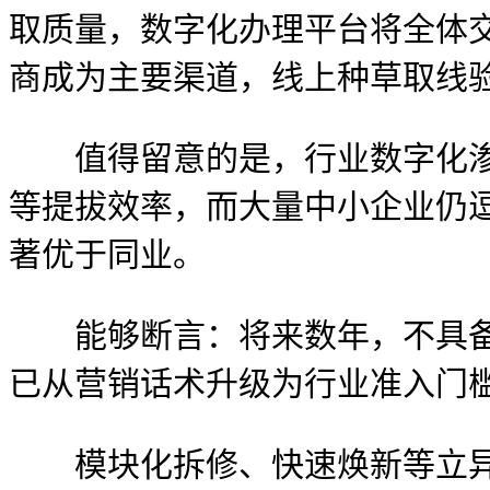
取质量，数字化办理平台将全体
商成为主要渠道，线上种草取线
值得留意的是，行业数字化渗入
等提拔效率，而大量中小企业仍
著优于同业。
能够断言：将来数年，不具备完
已从营销话术升级为行业准入门
模块化拆修、快速焕新等立异模