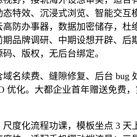
动态特效、沉浸式浏览、智能交互
云高防办事器，数据加密储存，杜
前期品牌调研、中期设想开辟、后
源码、版权，无后台绑定。
名续费、缝隙修复、后台 bug 
EO 优化。大都企业首年赠送免费
。
度化流程功课，模板坐点 3 天上