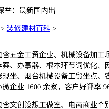
司保举：最新国内出
>
装修建材百科
>
五金工贸企业、机械设备加工场
存案、办事器、根本环节词优化、
现坐、烟台机械设备工贸坐点、农资
业 1600 余家，客户好评率 9
含文创设想工做室、电商商业个别