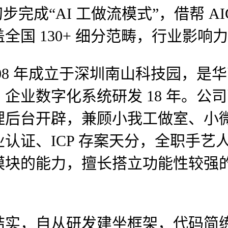
初步完成“AI 工做流模式”，借帮 
国 130+ 细分范畴，行业影响
8 年成立于深圳南山科技园，是
企业数字化系统研发 18 年。公
理后台开辟，兼顾小我工做室、小
证、ICP 存案天分，全职手艺人员
模块的能力，擅长搭立功能性较强
，自从研发建坐框架，代码简练