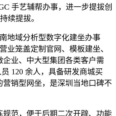
AIGC 手艺辅帮办事，进一步提拔创
力持续提拔。
华南地域分析型数字化建坐办事
司营业笼盖定制官网、模板建坐、
微企业、中大型集团各类客户需
 120 余人，具备研发商城买
的营销型网坐，是深圳当地口碑不
规范，便于后期二次开辟、功能