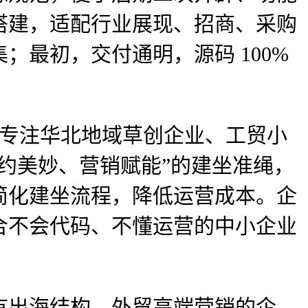
搭建，适配行业展现、招商、采购
最初，交付通明，源码 100%
，专注华北地域草创企业、工贸小
约美妙、营销赋能”的建坐准绳，
简化建坐流程，降低运营成本。企
合不会代码、不懂运营的中小企业
出海结构、外贸高端营销的企