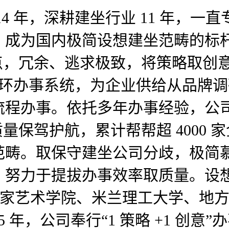
4 年，深耕建坐行业 11 年，一
，成为国内极简设想建坐范畴的标
点，冗余、逃求极致，将策略取创
式闭环办事系统，为企业供给从品牌
办事。依托多年办事经验，公司沉淀
量保驾护航，累计帮帮超 4000
范畴。取保守建坐公司分歧，极简
努力于提拔办事效率取质量。设想
英国皇家艺术学院、米兰理工大学、
 年，公司奉行“1 策略 +1 创