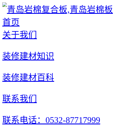
首页
关于我们
装修建材知识
装修建材百科
联系我们
联系电话：0532-87717999