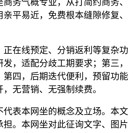
是商务气概专业，从打简约商务、
用亲平易近，免费根本缝隙修复、
正在线预定、分销返利等复杂功
研发，适配分歧工期要求；第三，
；第四，后期迭代便利，预留功能
开，无营销、无强制续费。
代表本网坐的概念及立场。本文
承担。本网坐对此征询文字、图片