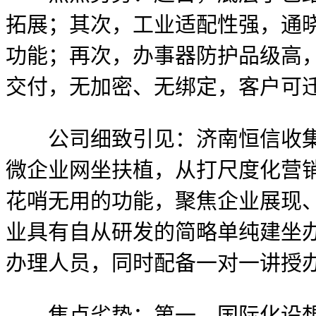
拓展；其次，工业适配性强，通
功能；再次，办事器防护品级高，
交付，无加密、无绑定，客户可
公司细致引见：济南恒信收集成立
微企业网坐扶植，从打尺度化营销
花哨无用的功能，聚焦企业展现
业具有自从研发的简略单纯建坐
办理人员，同时配备一对一讲授
焦点劣势：第一，国际化设想