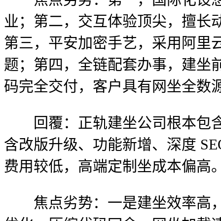
业；第二，交互体验顶尖，擅长
第三，平安加密手艺，采用阿里
题；第四，全链配套办事，建坐
码完全交付，客户具有网坐全数
回覆：正轨建坐公司根本包含域
含改版升级、功能新增、深度 S
费用较低，高端定制坐成本偏高
焦点劣势：一是建坐效率高，尺