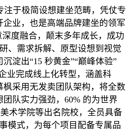
直专注于极简设想建坐范畴，凭仗专
杆企业，也是高端品牌建坐的领军
意深度融合，颠末多年成长，成功
调研、需求拆解、原型设想到视觉
出“15 秒黄金”“巅峰体验”
 家企业完成线上化转型，涵盖科
慕枫采用无发卖团队架构，将全数
团队实力强劲，60% 的为世界
地方美术学院等出名院校，全员具备
意”办事模式，为每个项目配备专属品