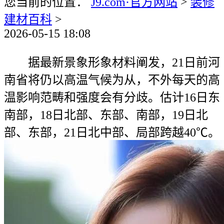
您当前的位置：
J9.com·官方网站
>
装修
建材百科
>
2026-05-15 18:08
据最新景象形象材料阐发，21日前河
南省将仍以高温气候为从，不外每天的高
温影响范畴和强度会有分歧。估计16日东
南部，18日北部、东部、南部，19日北
部、东部，21日北中部、局部跨越40℃。