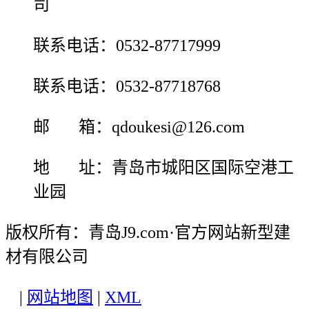
司
联系电话：0532-87717999
联系电话：0532-87718768
邮 箱：qdoukesi@126.com
地 址：青岛市城阳区国际空港工
业园
版权所有：青岛J9.com·官方网站新型建
材有限公司
|
网站地图
|
XML