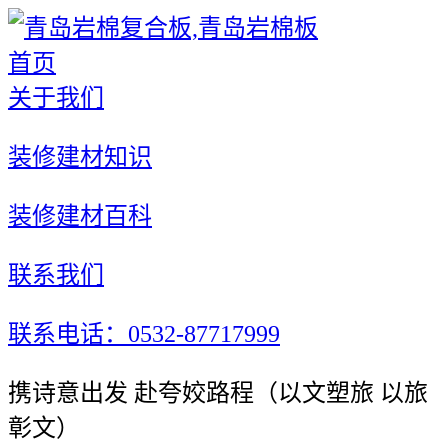
首页
关于我们
装修建材知识
装修建材百科
联系我们
联系电话：0532-87717999
携诗意出发 赴夸姣路程（以文塑旅 以旅
彰文）