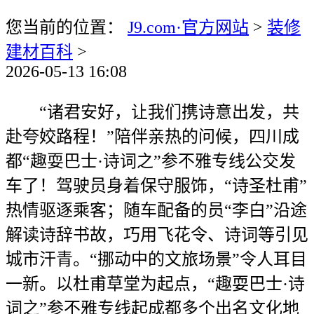
您当前的位置：
J9.com·官方网站
>
装修
建材百科
>
2026-05-13 16:08
“诸君安好，让我们携诗意出发，共
赴夸姣路程！”陪伴亲热的问候，四川成
都“趣耍巴士·诗词之”参不雅专线公交发
车了！驾驶员身着保守服饰，“诗圣杜甫”
热情驱逐乘客；随车配备的员“李白”沿途
解读诗辞书故，巧用飞花令、诗词等引见
城市汗青。“挪动中的文旅场景”令人耳目
一新。以杜甫草堂为起点，“趣耍巴士·诗
词之”参不雅专线起成都多个出名文化地