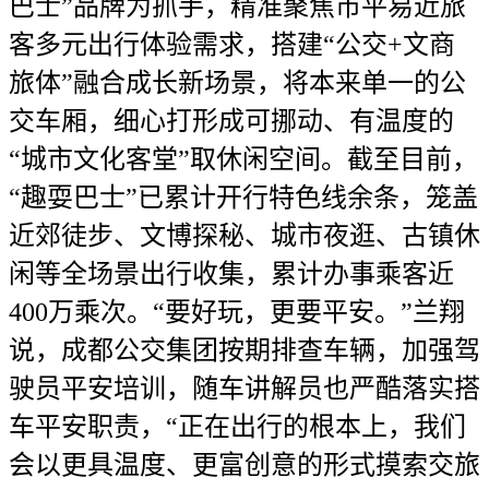
巴士”品牌为抓手，精准聚焦市平易近旅
客多元出行体验需求，搭建“公交+文商
旅体”融合成长新场景，将本来单一的公
交车厢，细心打形成可挪动、有温度的
“城市文化客堂”取休闲空间。截至目前，
“趣耍巴士”已累计开行特色线余条，笼盖
近郊徒步、文博探秘、城市夜逛、古镇休
闲等全场景出行收集，累计办事乘客近
400万乘次。“要好玩，更要平安。”兰翔
说，成都公交集团按期排查车辆，加强驾
驶员平安培训，随车讲解员也严酷落实搭
车平安职责，“正在出行的根本上，我们
会以更具温度、更富创意的形式摸索交旅