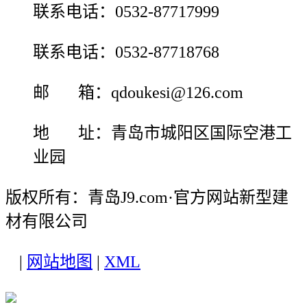
联系电话：0532-87717999
联系电话：0532-87718768
邮 箱：qdoukesi@126.com
地 址：青岛市城阳区国际空港工
业园
版权所有：青岛J9.com·官方网站新型建
材有限公司
|
网站地图
|
XML