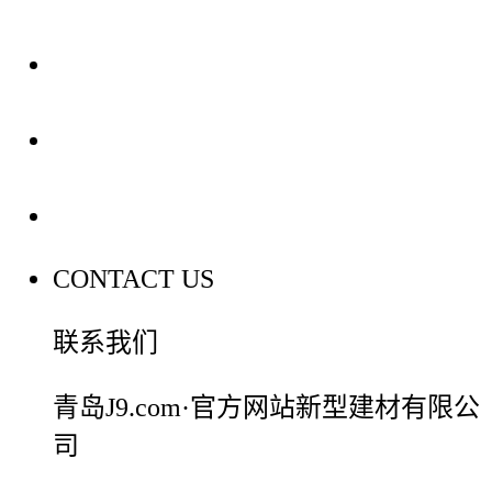
装修建材知识
装修建材百科
联系我们
CONTACT US
联系我们
青岛J9.com·官方网站新型建材有限公
司