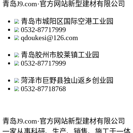
青岛J9.com·官方网站新型建材有限公司
青岛市城阳区国际空港工业园
0532-87717999
qdoukesi@126.com
青岛胶州市胶莱镇工业园
0532-87717999
菏泽市巨野县独山返乡创业园
0532-87718768
青岛J9.com·官方网站新型建材有限公司
一家从事科研、生产、销售、施工于一体