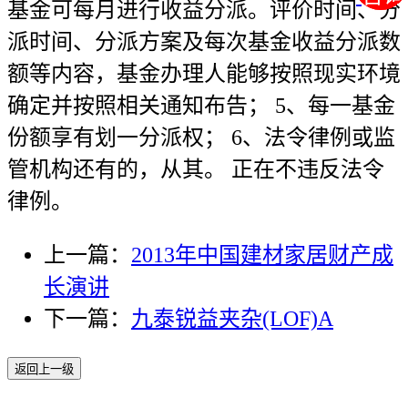
基金可每月进行收益分派。评价时间、分
派时间、分派方案及每次基金收益分派数
额等内容，基金办理人能够按照现实环境
确定并按照相关通知布告； 5、每一基金
份额享有划一分派权； 6、法令律例或监
管机构还有的，从其。 正在不违反法令
律例。
上一篇：
2013年中国建材家居财产成
长演讲
下一篇：
九泰锐益夹杂(LOF)A
返回上一级