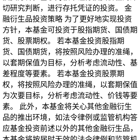
切研究判断，进行存托凭证的投资。 金
融衍生品投资策略 为了更好地实现投资
方针，本基金可投资于股指期货、国债期
货、股票期权。 若本基金投资股指期
货、国债期货，将按照风险办理的准绳，
以套期保值为目标，分析考虑流动性、基
差程度等要素。 若本基金投资股票期
权，将按照风险办理的准绳，以套期保值
为次要目标，分析考虑流动性、价钱等要
素。 此外，本基金将关心其他金融衍生
品的推出环境，如法令律例或监管机构答
应基金投资前述以外的其他金融衍生品，
本基金将按届时无效的法令律例和监管机