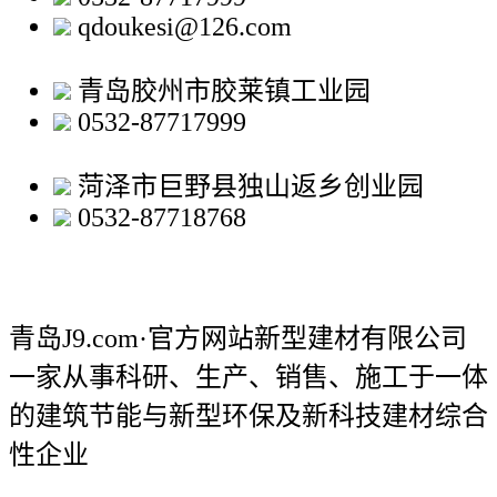
qdoukesi@126.com
青岛胶州市胶莱镇工业园
0532-87717999
菏泽市巨野县独山返乡创业园
0532-87718768
青岛J9.com·官方网站新型建材有限公司
一家从事科研、生产、销售、施工于一体
的建筑节能与新型环保及新科技建材综合
性企业