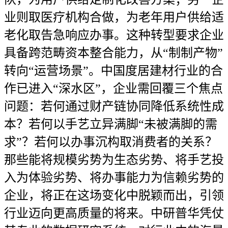
业则取医疗机构合做，为老年用户供给适
老化取告急响应办事。这种转型要求企业
具备跨范畴资本整合能力，从“制制产物”
转向“运营场景”。中国度居建材行业的合
作已进入“深水区”，企业需回覆三个焦点
问题：若何通过财产链协同降低系统性成
本？若何以手艺立异满脚“未被满脚的需
求”？若何以办事沉构取消费者的关系？
那些能将规模劣势为生态劣势、将手艺投
入为体验劣势、将办事能力为信赖劣势的
企业，将正在这场变化中脱颖而出，引领
行业迈向更高质量的将来。中研普华凭仗