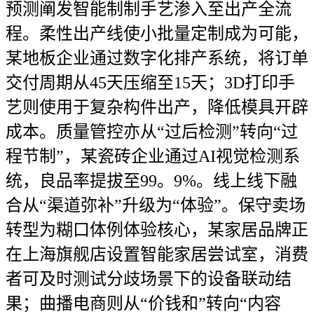
预测阐发智能制制手艺渗入至出产全流
程。柔性出产线使小批量定制成为可能，
某地板企业通过数字化排产系统，将订单
交付周期从45天压缩至15天；3D打印手
艺则使用于复杂构件出产，降低模具开辟
成本。质量管控亦从“过后检测”转向“过
程节制”，某瓷砖企业通过AI视觉检测系
统，良品率提拔至99。9%。线上线下融
合从“渠道弥补”升级为“体验”。保守卖场
转型为糊口体例体验核心，某家居品牌正
在上海旗舰店设置智能家居尝试室，消费
者可及时测试分歧场景下的设备联动结
果；曲播电商则从“价钱和”转向“内容