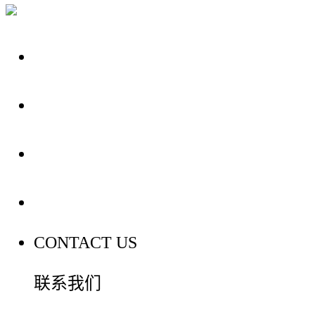
关于我们
装修建材知识
装修建材百科
联系我们
CONTACT US
联系我们