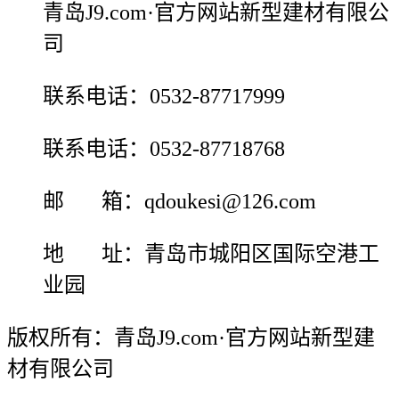
青岛J9.com·官方网站新型建材有限公
司
联系电话：0532-87717999
联系电话：0532-87718768
邮 箱：qdoukesi@126.com
地 址：青岛市城阳区国际空港工
业园
版权所有：青岛J9.com·官方网站新型建
材有限公司